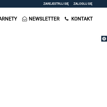
ZAREJESTRUJ SIĘ
ZALOGUJ SIĘ
0
ARNETY
NEWSLETTER
KONTAKT
0,00
PLN
Otwórz 
14