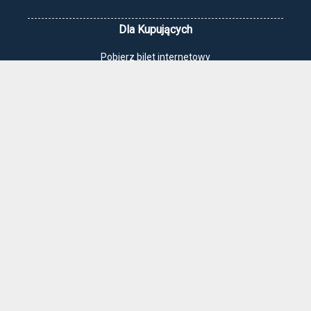
Dla Kupujących
Pobierz bilet internetowy
Komunikaty, zmiany
Newsletter
Kontakt
Regulamin zakupów internetowych
Polityka cookies
Jak dojechać