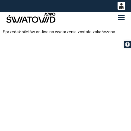
0
Gł
<
'
0,00
Sprzedaż biletów on-line na wydarzenie została zakończona
PLN
Otwórz 
14
53