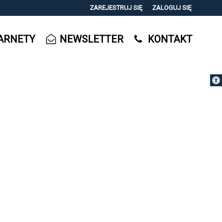
ZAREJESTRUJ SIĘ
ZALOGUJ SIĘ
0
ARNETY
NEWSLETTER
KONTAKT
0,00
PLN
Otwórz 
14