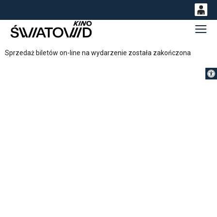
0
Gł
<
'
0,00
Sprzedaż biletów on-line na wydarzenie została zakończona
PLN
Otwórz 
14
53