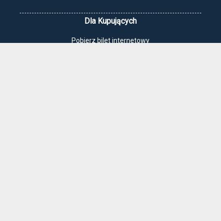
Dla Kupujących
Pobierz bilet internetowy
Komunikaty, zmiany
Newsletter
Kontakt
Regulamin zakupów internetowych
Polityka cookies
Jak dojechać