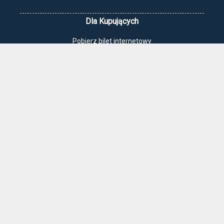
Dla Kupujących
Pobierz bilet internetowy
Komunikaty, zmiany
Newsletter
Kontakt
Regulamin zakupów internetowych
Polityka cookies
Jak dojechać