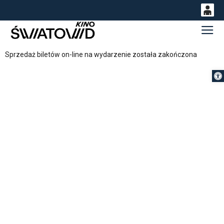
0
Gł
<
'
0,00
Sprzedaż biletów on-line na wydarzenie została zakończona
PLN
Otwórz 
14
53