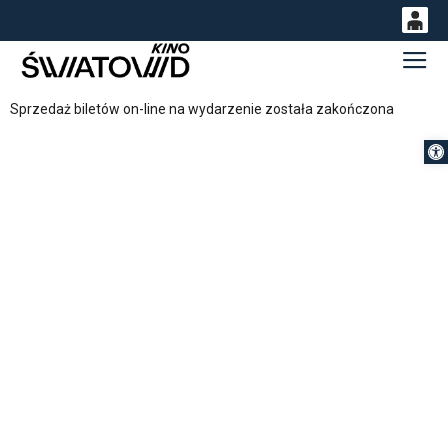
0
Gł
<
'
0,00
Sprzedaż biletów on-line na wydarzenie została zakończona
PLN
Otwórz 
14
54