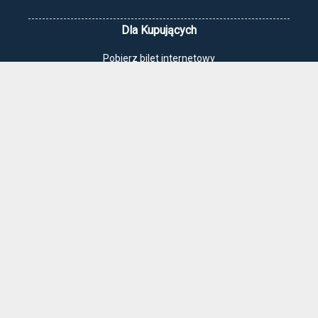
Dla Kupujących
Pobierz bilet internetowy
Komunikaty, zmiany
Newsletter
Kontakt
Regulamin zakupów internetowych
Polityka cookies
Jak dojechać