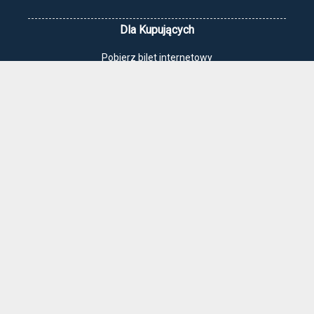
Dla Kupujących
Pobierz bilet internetowy
Komunikaty, zmiany
Newsletter
Kontakt
Regulamin zakupów internetowych
Polityka cookies
Jak dojechać