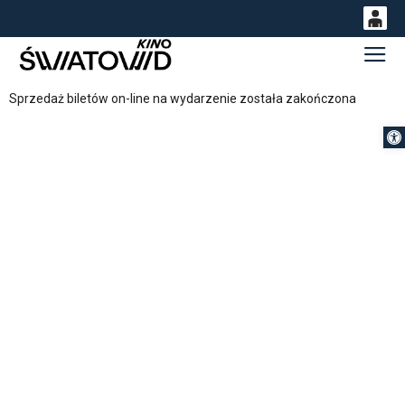
0
Gł
<
'
0,00
Sprzedaż biletów on-line na wydarzenie została zakończona
PLN
Otwórz 
14
54