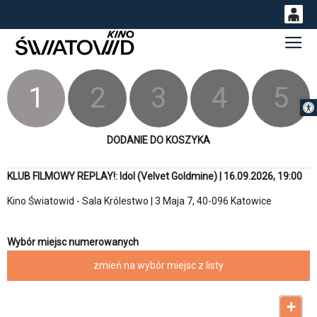
0
Gł
<
'
0,00
PLN
1
2
3
4
5
Otwórz 
14
53
DODANIE DO KOSZYKA
KLUB FILMOWY REPLAY!: Idol (Velvet Goldmine) | 16.09.2026, 19:00
Kino Światowid - Sala Królestwo | 3 Maja 7, 40-096 Katowice
Wybór miejsc numerowanych
zmień na wybór miejsc z listy
+