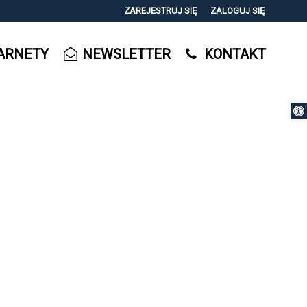
ZAREJESTRUJ SIĘ
ZALOGUJ SIĘ
0
ARNETY
NEWSLETTER
KONTAKT
0,00
PLN
Otwórz 
14