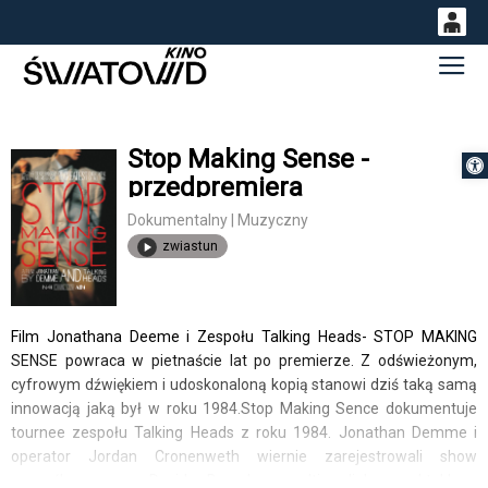
0
Gł
<
'
0,00
PLN
Stop Making Sense -
Otwórz 
przedpremiera
14
53
Dokumentalny | Muzyczny
zwiastun
Film Jonathana Deeme i Zespołu Talking Heads- STOP MAKING
SENSE powraca w pietnaście lat po premierze. Z odświeżonym,
cyfrowym dźwiękiem i udoskonaloną kopią stanowi dziś taką samą
innowacją jaką był w roku 1984.Stop Making Sence dokumentuje
tournee zespołu Talking Heads z roku 1984. Jonathan Demme i
operator Jordan Cronenweth wiernie zarejestrowali show
wymyślony przez Davida Byrne'a - multimedialny spektakl, w