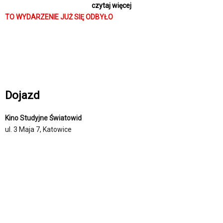
czytaj więcej
którym każda piosenka to obraz odzwierciedlający fragment
TO WYDARZENIE JUŻ SIĘ ODBYŁO
osobowości Byrne'a. Wizjonerski film Talking Heads i Jonathana
Demme to nie tylko uczta dla fanów zespołu. To także
niezapomniane przeżycie dla wszystkich miłosników kina.
Dojazd
Kino Studyjne Światowid
ul. 3 Maja 7, Katowice