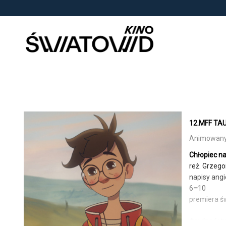
<
'
12.MFF TAU
Animowany |
Chłopiec na
reż. Grzego
napisy angi
6
–
10
premiera ś
#rodzeńst