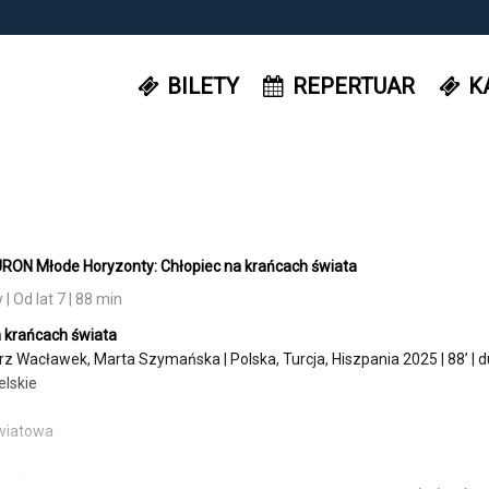
BILETY
REPERTUAR
K
RON Młode Horyzonty: Chłopiec na krańcach świata
 Od lat 7 | 88 min
 krańcach świata
rz Wacławek, Marta Szymańska | Polska, Turcja, Hiszpania 2025 | 88’ | d
elskie
wiatowa
wo #przygoda #porozumienie