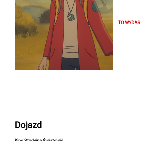
Bracia Omul
siostry, Ki
TO WYDARZ
Od początk
towarzystw
gdzie rezyd
korze drze
stworzeń… i
Czy wiesz,
w różnych m
statki.
Dojazd
Kino Studyjne Światowid