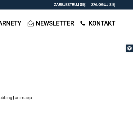
ZAREJESTRUJ SIĘ
ZALOGUJ SIĘ
0
ARNETY
NEWSLETTER
KONTAKT
0,00
PLN
Otwórz 
14
ubbing | animacja