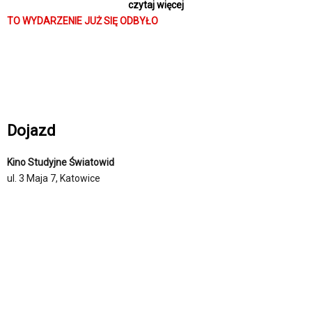
czytaj więcej
do konfrontacji z własnymi lękami i mrocznymi koszmarami z
TO WYDARZENIE JUŻ SIĘ ODBYŁO
przeszłości.
Dojazd
Kino Studyjne Światowid
ul. 3 Maja 7, Katowice