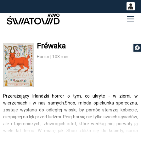
0
Gł
<
'
0,00
PLN
Fréwaka
Otwórz 
14
53
Horror | 103 min
Przerażający Irlandzki horror o tym, co ukryte - w ziemi, w
wierzeniach i w nas samych.Shoo, młoda opiekunka społeczna,
zostaje wysłana do odległej wioski, by pomóc starszej kobiecie,
cierpiącej na lęk przed ludźmi. Peig boi się nie tylko swoich sąsiadów,
ale i tajemniczych, złowrogich istot, które według niej porwały ją
wiele lat temu. W miarę jak Shoo zbliża się do kobiety, sama
zaczyna doświadczać niezrozumiałych zjawisk, zmuszających ją