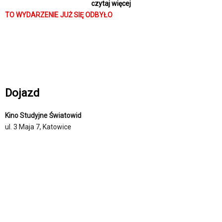
czytaj więcej
pokazuje artystę w momencie, gdy rodzi się dzieło, a kino staje się
TO WYDARZENIE JUŻ SIĘ ODBYŁO
przestrzenią buntu i młodzieńczej energii.
Dojazd
Kino Studyjne Światowid
ul. 3 Maja 7, Katowice