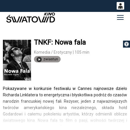
0
Gł
<
'
0,00
PLN
TNKF: Nowa fala
Otwórz 
14
53
Komedia / Erotyczny | 105 min
zwiastun
Pokazywane w konkursie festiwalu w Cannes najnowsze dzieło
Richarda Linklatera to energetyczna i błyskotliwa podróż do czasów
narodzin francuskiej nowej fali. Reżyser, jeden z najważniejszych
twórców amerykańskiego kina niezależnego, składa hołd
Godardowi i całemu pokoleniu artystów, którzy odmienili oblicze
światowego kina. Nowa fala to film o pasji, wolności twórczej i
odwadze marzenia inaczej. Z niezwykłą lekkością i humorem