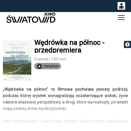
0
Gł
<
'
0,00
PLN
Wędrówka na północ -
Otwórz 
przedpremiera
14
54
Dramat | 130 min
zwiastun
„Wędrówka na północ” to filmowa pochwała pieszej podróży,
podczas której wysiłek wynagradzają oszałamiające widoki, życie
nabiera właściwej perspektywy, a drogi, które się rozeszły, po latach
mają szansę znów się skrzyżować.
Chris (Bart Harder) i Lluis (Carles Pulido), kiedyś bardzo sobie bliscy,
nie widzieli się 10 lat. Przyjaciele postanawiają – jak za starych