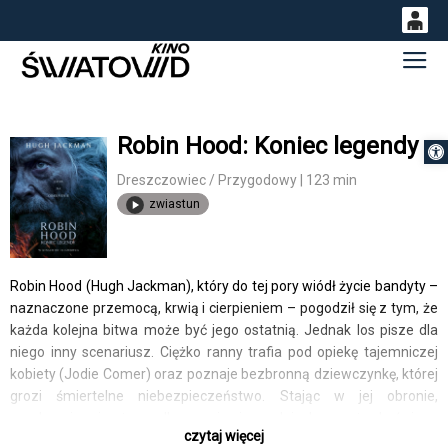
0
Gł
<
'
0,00
PLN
Robin Hood: Koniec legendy
Otwórz 
14
53
Dreszczowiec / Przygodowy | 123 min
zwiastun
Robin Hood (Hugh Jackman), który do tej pory wiódł życie bandyty –
naznaczone przemocą, krwią i cierpieniem – pogodził się z tym, że
każda kolejna bitwa może być jego ostatnią. Jednak los pisze dla
niego inny scenariusz. Ciężko ranny trafia pod opiekę tajemniczej
kobiety (Jodie Comer) oraz poznaje bezbronną dziewczynkę, której
grozi śmiertelne niebezpieczeństwo. Stając w jej obronie,
przekonuje się, że walka o niewinne dziecko może być jego
czytaj więcej
najważniejszą walką – walką o odkupienie.