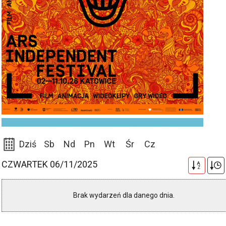
Dziś
Sb
Nd
Pn
Wt
Śr
Cz
CZWARTEK 06/11/2025
A
Z
Brak wydarzeń dla danego dnia.