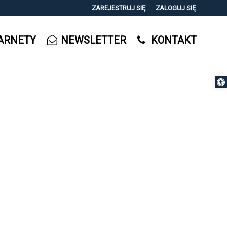
ZAREJESTRUJ SIĘ
ZALOGUJ SIĘ
0
ARNETY
NEWSLETTER
KONTAKT
0,00
PLN
Otwórz 
14